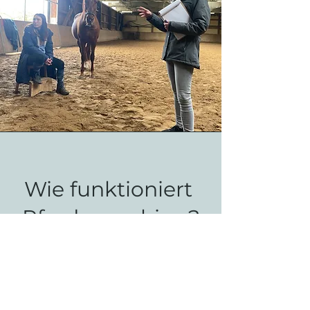
Wie funktioniert
Pferdecoaching?
®
Die horsesense
-Methode besteht
aus mehreren Schritten:
Auftragsklärung: worum geht es?