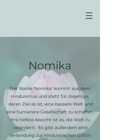
Nomika
Der Name 'Nomika' kommt aus dem
Hinduismus und steht für diejenige,
deren Ziel es ist, eine bessere Welt und
eine humanere Gesellschaft zu schaffen.
Ihre tiefste Absicht ist es, die Welt zu
verändern.
Es gibt außerdem eine
Verbindung zur hinduistischen Göttin