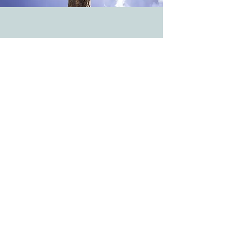
Vision
Meine Vision ist, dass Menschen zu
sich selbst und zueinander finden,
um ihr ganzes Potenzial zu leben
und damit glücklicher zu sein. So
kann sich eine Gesellschaft von
Innen heraus harmonisch
weiterentwickeln.